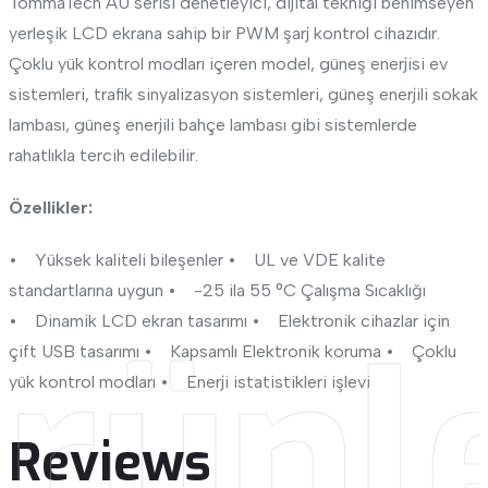
TommaTech AU serisi denetleyici, dijital tekniği benimseyen
yerleşik LCD ekrana sahip bir PWM şarj kontrol cihazıdır.
Çoklu yük kontrol modları içeren model, güneş enerjisi ev
sistemleri, trafik sinyalizasyon sistemleri, güneş enerjili sokak
lambası, güneş enerjili bahçe lambası gibi sistemlerde
rahatlıkla tercih edilebilir.
Özellikler:
• Yüksek kaliteli bileşenler
• UL ve VDE kalite
standartlarına uygun
• -25 ila 55 °C Çalışma Sıcaklığı
• Dinamik LCD ekran tasarımı
• Elektronik cihazlar için
rünl
çift USB tasarımı
• Kapsamlı Elektronik koruma
• Çoklu
yük kontrol modları
• Enerji istatistikleri işlevi
Reviews