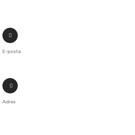
+90 543 615 00 22
E-posta
info@eneriumenerji.com
Adres
Sanayi Mahallesi 60383 nolu Cadde B blok no 102
Şehitkamil Gaziantep